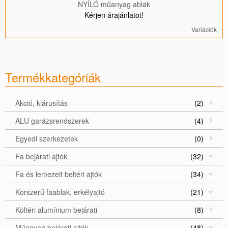
NYÍLÓ műanyag ablak
Kérjen árajánlatot!
Variációk
Termékkategóriák
Akció, kiárusítás
(2)
ALU garázsrendszerek
(4)
Egyedi szerkezetek
(0)
Fa bejárati ajtók
(32)
Fa és lemezelt beltéri ajtók
(34)
Korszerű faablak, erkélyajtó
(21)
Kültéri alumínium bejárati
(8)
Műanyag bejárati ajtók
(48)