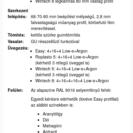
Wintech 8 légkamrás 80 mm vastag profil
Szerkezeti
felépítés:
68-70-80 mm beépítési mélységű, 2,8 mm
falvastagságú műanyag profil, körbefutó fém
merevítéssel.
Tömítés:
kettős szürke gumitömítés
Vasalat:
GU résszellőző funkcióval
Üvegezés:
Easy: 4+16+4 Low-e+Argon
Roplasto 5: 4+16+4 Low-e+Argon
(kérhető 3 rétegű üveggel is)
Wintech 5: 4+16+4 Low-e+Argon
(kérhető 3 rétegű üveggel is)
Wintech 8: 4+16+4+16+4 Low-e+Argon
Felület:
Az alapszíne RAL 9016 selyemfényű fehér.
Egyedi kérésre elérhetők (kivéve Easy profillal)
az alábbi színekben is:
Aranytölgy
Dió
Mahagóni
Antracit