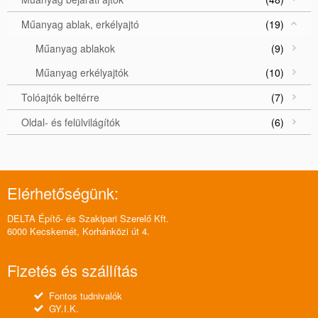
Műanyag ablak, erkélyajtó
(19)
Műanyag ablakok
(9)
Műanyag erkélyajtók
(10)
Tolóajtók beltérre
(7)
Oldal- és felülvilágítók
(6)
Elérhetőségünk:
DELTA Építő- és Szakipari Szerelő Kft.
6000 Kecskemét, Korhánközi út 4.
Fizetés és szállítás
Fontos tudnivalók
GY.I.K.